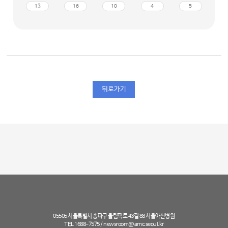
13
16
10
4
5
뒤로가기
05505 서울특별시 송파구 올림픽로 43길 88 서울아산병원
TEL 1688-7575 /
newsroom@amc.seoul.kr