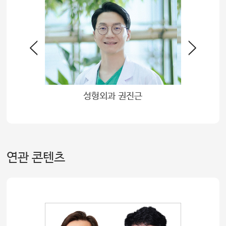
석
성형외과 권진근
연관 콘텐츠