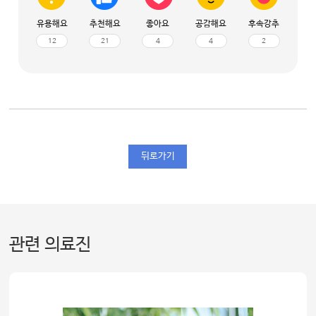
유용해요
추천해요
좋아요
공감해요
후속강추
12
21
4
4
2
뒤로가기
관련 의료진