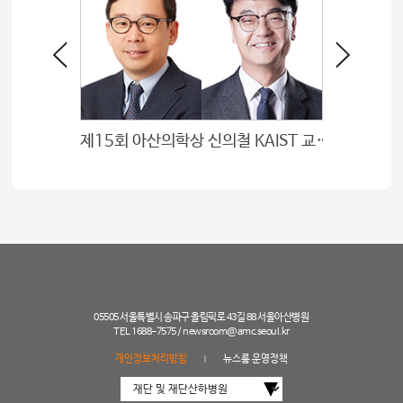
제15회 아산의학상 신의철 KAIST 교수 · 이정민 서울의대 교수 수상
개척자를
05505 서울특별시 송파구 올림픽로 43길 88 서울아산병원
TEL 1688-7575 /
newsroom@amc.seoul.kr
개인정보처리방침
뉴스룸 운영정책
|