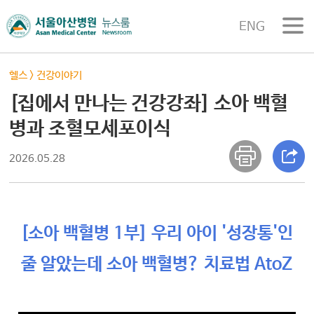
ENG
헬스
>
건강이야기
[집에서 만나는 건강강좌] 소아 백혈
병과 조혈모세포이식
2026.05.28
[소아 백혈병 1부] 우리 아이 '성장통'인
줄 알았는데 소아 백혈병? 치료법 AtoZ