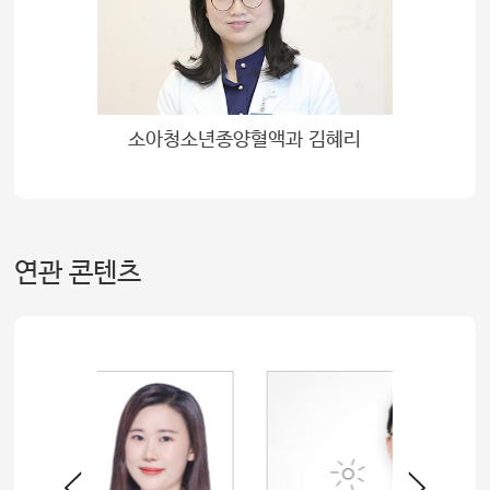
소아청소년종양혈액과 김혜리
연관 콘텐츠