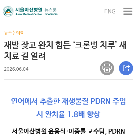
ENG
뉴스
>
의료
재발 잦고 완치 힘든 ‘크론병 치루’ 새
치료 길 열려
2026.06.04
연어에서 추출한 재생물질 PDRN 주입
시 완치율 1.8배 향상
서울아산병원 윤용식·이종률 교수팀, PDRN