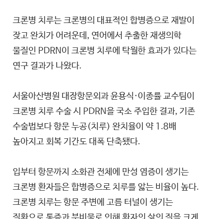
크론병 치루는 크론병의 대표적인 합병증으로 재발이
잦고 완치가 어려운데, 연어에서 추출한 재생의학
물질인 PDRN이 크론병 치루에 탁월한 효과가 있다는
연구 결과가 나왔다.
서울아산병원 대장항문외과 윤용식·이종률 교수팀이
크론병 치루 수술 시 PDRN을 국소 주입한 결과, 기존
수술법보다 항문 누공(치루) 완치율이 약 1.8배
높아지고 회복 기간도 대폭 단축됐다.
입부터 항문까지 소화관 전체에 만성 염증이 생기는
크론병 환자들은 합병증으로 치루를 앓는 비율이 높다.
크론병 치루는 항문 주변에 고름 터널이 생기는
질환으로 통증과 분비물로 인해 환자의 삶의 질을 크게