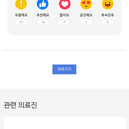
유용해요
추천해요
좋아요
공감해요
후속강추
21
14
7
1
0
뒤로가기
관련 의료진