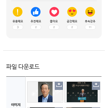
유용해요
추천해요
좋아요
공감해요
후속강추
3
2
2
2
11
파일 다운로드
이미지