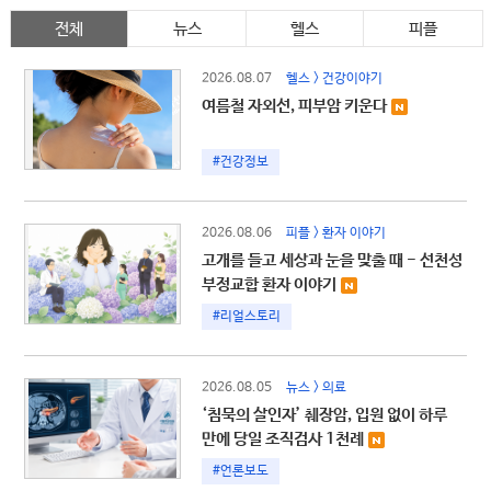
전체
뉴스
헬스
피플
2026.08.07
헬스 > 건강이야기
여름철 자외선, 피부암 키운다
#건강정보
2026.08.06
피플 > 환자 이야기
고개를 들고 세상과 눈을 맞출 때 - 선천성
부정교합 환자 이야기
#리얼스토리
2026.08.05
뉴스 > 의료
‘침묵의 살인자’ 췌장암, 입원 없이 하루
만에 당일 조직검사 1천례
#언론보도